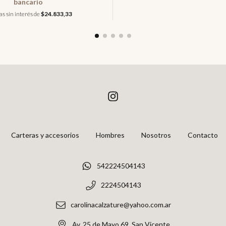
bancario
as sin interés de
$24.833,33
Carteras y accesorios
Hombres
Nosotros
Contacto
542224504143
2224504143
carolinacalzature@yahoo.com.ar
Av. 25 de Mayo 69, San Vicente