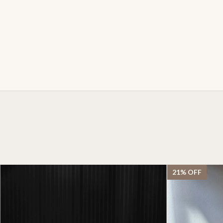
21
%
OFF