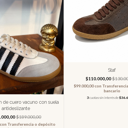
Staf
$110.000,00
$130.00
$99.000,00
con
Transferenci
bancario
3
cuotas sin interés de
$36.6
sh de cuero vacuno con suela
antideslizante
.000,00
$189.000,00
con
Transferencia o depósito