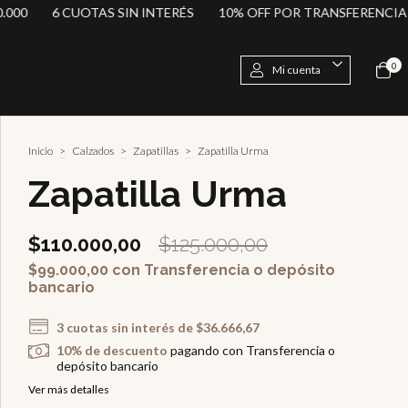
 CUOTAS SIN INTERÉS
10% OFF POR TRANSFERENCIA
ENVÍO
0
Mi cuenta
Inicio
>
Calzados
>
Zapatillas
>
Zapatilla Urma
Zapatilla Urma
$110.000,00
$125.000,00
$99.000,00
con
Transferencia o depósito
bancario
3
cuotas sin interés de
$36.666,67
10% de descuento
pagando con Transferencia o
depósito bancario
Ver más detalles