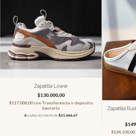
Zapatilla Lower
$130.000,00
$117.000,00
con
Transferencia o depósito
bancario
Zapatilla Ru
6
cuotas sin interés de
$21.666,67
$149
$134.100,00