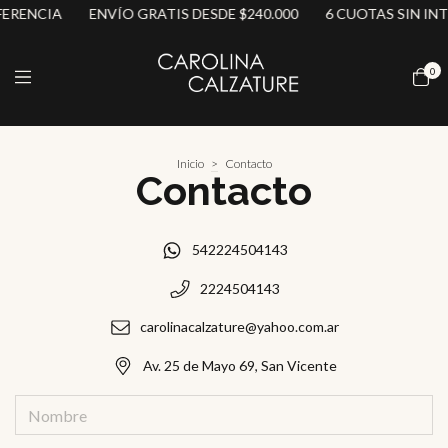
ERENCIA
ENVÍO GRATIS DESDE $240.000
6 CUOTAS SIN INT
0
Inicio
>
Contacto
Contacto
542224504143
2224504143
carolinacalzature@yahoo.com.ar
Av. 25 de Mayo 69, San Vicente